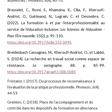
asymétries ?
Phronesis
,
6
(4), 60‑70.
Brasselet, C., Rossi, S., Khamzina, K., Cilia, F., Kheroufi-
Andriot, O., Guirimand, N., Legrain, C.
et Desombre, C.
(2022). La formation à et par l’interprofessionnalité au
service de l’éducation inclusive.
Les Sciences de l’éducation -
Pour l’Ère nouvelle
,
55
(2), p. 95-110.
https://doi.org/10.3917/lsdle.552.0095
Breidenbach Cassagnes, M., Kheroufi-Andriot, O., et Labbé,
S. (2024). La recherche en travail social comme espace de
résistance.
Le sociographe
,
88
, p. 85-99.
https://doi.org/10.3917/graph1.088.0085
Fristalon, I. (2017). Du processus de reconnaissance à
l’évaluation de la pratique professionnelle.
Phronesis
,
6
(4),
44‑59.
Gremion, C. (2018). Place de l’accompagnement et du
contrôle dans les dispositifs de formation en alternance.