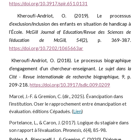
https://doi.org/10.3917/spir.651.0131
Kheroufi-Andriot, O. (2019). Le processus
d’exclusion/inclusion des enfants en situation de handicap à
l’École.
McGill Journal of Education/Revue des Sciences de
l’éducation de McGill
,
54
(2), p. 369-387.
https://doi.org/10.7202/1065663ar
Kheroufi-Andriot, O. (2018). Le processus biographique
d’engagement d’un chercheur-enseignant.
Le sujet dans la
Cité - Revue internationale de recherche biographique
,
9
, p.
209-218.
https://doi.org/10.3917/lsdlc.009.0209
Marcel, J.-F. & Gremion, C. (dir., 2025). Évancipation dans
l’institution. Oser le rapprochement entre émancipation et
évaluation. éditions Cépaduès. (
Lien
)
Portelance, L., & Caron, J. (2017). Logique du stagiaire dans
son rapport à l’évaluation.
Phronesis
,
6
(4), 85‑98.
Roblez, A., Biancarelli, L., & Gremion, C. (2020). Dialogue