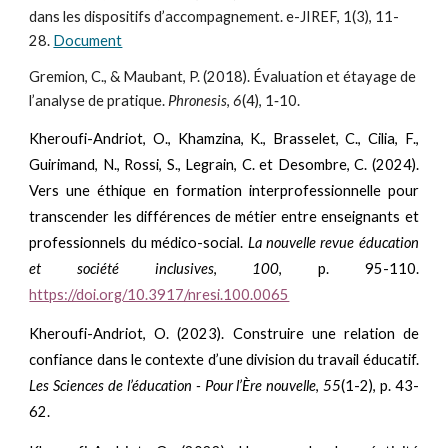
dans les dispositifs d’accompagnement. e-JIREF, 1(3), 11-
28.
Document
Gremion, C., & Maubant, P. (2018). Évaluation et étayage de
l’analyse de pratique.
Phronesis
,
6
(4), 1‑10.
Kheroufi-Andriot, O., Khamzina, K., Brasselet, C., Cilia, F.,
Guirimand, N., Rossi, S., Legrain, C. et Desombre, C. (2024).
Vers une éthique en formation interprofessionnelle pour
transcender les différences de métier entre enseignants et
professionnels du médico-social.
La nouvelle revue éducation
et société inclusives
,
100
, p. 95-110.
https://doi.org/10.3917/nresi.100.0065
Kheroufi-Andriot, O. (2023). Construire une relation de
confiance dans le contexte d’une division du travail éducatif.
Les Sciences de l’éducation - Pour l’Ère nouvelle
,
55
(1-2), p. 43-
62.