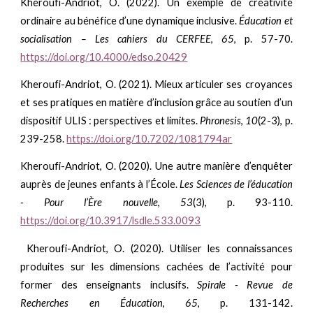
Kheroufi-Andriot, O. (2022).
Un exemple de créativité
ordinaire au bénéfice d’une dynamique inclusive.
Éducation et
socialisation – Les cahiers du CERFEE
,
65
, p. 57-70.
https://doi.org/10.4000/edso.20429
Kheroufi-Andriot, O. (2021). Mieux articuler ses croyances
et ses pratiques en matière d’inclusion grâce au soutien d’un
dispositif ULIS : perspectives et limites.
Phronesis
,
10
(2-3), p.
239-258.
https://doi.org/10.7202/1081794ar
Kheroufi-Andriot, O. (2020). Une autre manière d’enquêter
auprès de jeunes enfants à l’École.
Les Sciences de l’éducation
- Pour l’Ère nouvelle
,
53
(3), p. 93-110.
https://doi.org/10.3917/lsdle.533.0093
Kheroufi-Andriot, O. (2020). Utiliser les connaissances
produites sur les dimensions cachées de l’activité pour
former des enseignants inclusifs.
Spirale - Revue de
Recherches en Éducation
,
65
, p. 131-142.