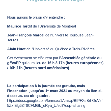
Nous aurons le plaisir d’y entendre :
Maurice Tardif
 de l’Université de Montréal
Jean-François Marcel
 de l’Université Toulouse Jean-
Jaurès
Alain Huot 
de l’Université du Québec à Trois-Rivières
Cet événement se clôturera par 
l'Assemblée générale du 
gEvaPP
 qui aura lieu 
de 16 h à 17h (heures européennes) 
/ 10h-11h (heures nord-américaines)
La participation à la journée est gratuite, mais 
l’inscription, jusqu’au 1
 mars 2021 au moyen du lien ci-
er
dessous, est obligatoire :
https://docs.google.com/forms/d/1AmsqJBtPFXsBrhOqVzf
5ZxIElg6ZT8CFM6tk_uRya_U/edit?usp=sharing